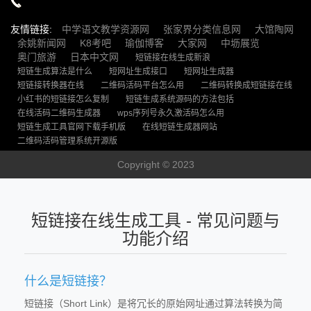
友情链接:
中学语文教学资源网
张家界分类信息网
大馆陶网
余姚新闻网
K8考吧
瑜伽博客
大家网
中坜展览
奥门旅游
日本中文网
短链接在线生成新浪
短链生成算法是什么
短网址生成接口
短网址生成器
短链接转换器在线
二维码活码平台怎么用
二维码转换成短链接在线
小红书的短链接怎么复制
短链生成系统源码的方法包括
在线活码二维码生成器
wps序列号永久激活码怎么用
短链生成工具官网下载手机版
在线短链生成器网站
二维码活码管理系统开源版
Copyright © 2023
短链接在线生成工具 - 常见问题与
功能介绍
什么是短链接？
短链接（Short Link）是将冗长的原始网址通过算法转换为简