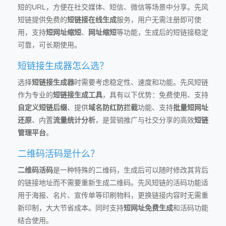
短的URL，方便在社交媒体、短信、微信等场景中分享。先风
短链提供免费的
短链接在线生成
服务，用户无需注册即可使
用，支持
短网址缩短
、
网址缩短
等功能，生成后的短链接稳定
可靠，可长期使用。
短链接生成器怎么选？
选择
短链接生成器
时需要考虑稳定性、速度和功能。先风短链
作为专业的
短链接生成工具
，具有以下优势：免费使用、支持
自定义短链后缀
、提供
域名防红防拦截
功能、支持
批量短网址
还原
、内置
流量统计分析
，是营销推广与社交分享的高效
短链
管理平台
。
二维码活码是什么？
二维码活码
是一种特殊的二维码，生成后可以随时修改其背后
的链接地址而不需要重新生成二维码。先风短链的活码功能适
用于海报、名片、宣传单等印刷物料，更换链接内容时无需重
新印制，大大节省成本。同时支持
短网址免费生成
和活码功能
结合使用。